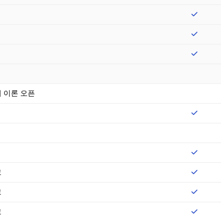
계 이론 오픈
고
고
고